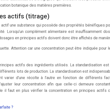
ification botanique des matières premières.
s actifs (titrage)
 actif une substance qui possède des propriétés bénéfiques pour 
lité. Lorsqu’un complément alimentaire est insuffisamment dosé
osages en principes actifs doivent donc être affichés de manière
quette. Attention car une concentration peut être indiquée pour l
rincipes actifs des ingrédients utilisés. La standardisation est
s différents lots de production. La standardisation est indispen
t varier d’une récolte à l’autre en fonction de différents f
’ajuster leur concentration afin que celle-ci demeure constan
le il faut en plus vérifier la concentration en principes actif
rfaite ?