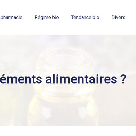
apharmacie
Régime bio
Tendance bio
Divers
léments alimentaires ?